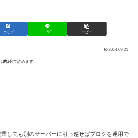
はてブ
LINE
コピー
2014.09.21
は
約3分
で読めます。
業しても別のサーバーに引っ越せばブログを運用で