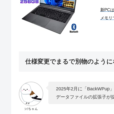
新PC
メモリ
仕様変更でまるで別物のようにな
2025年2月に「BackWP
データファイルの拡張子が拡張
ｼｲちゃん