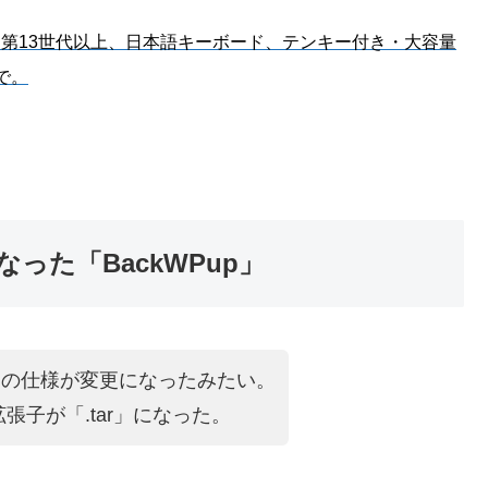
は第13世代以上、日本語キーボード、テンキー付き・大容量
で。
った「BackWPup」
up」の仕様が変更になったみたい。
子が「.tar」になった。