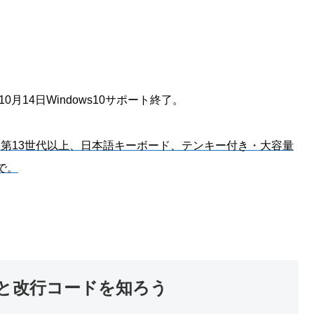
年10月14日Windows10サポート終了。
は第13世代以上、日本語キーボード、テンキー付き・大容量
で。
ードと改行コードを知ろう