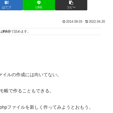
はてブ
LINE
コピー
2014.09.03
2022.04.20
は
約6分
で読めます。
hpファイルの作成には向いてない。
メモ帳で作ることもできる。
ssのphpファイルを新しく作ってみようとおもう。