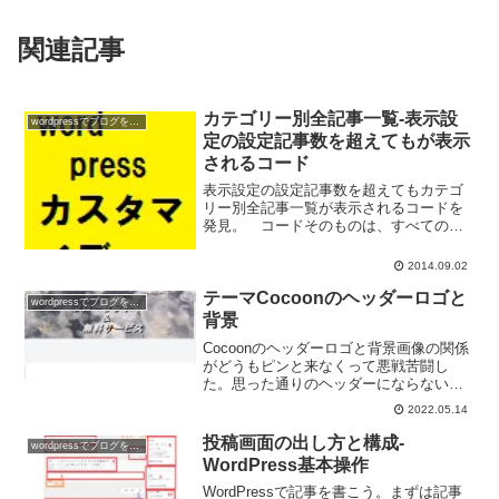
関連記事
カテゴリー別全記事一覧-表示設
wordpressでブログを作ろう
定の設定記事数を超えてもが表示
されるコード
表示設定の設定記事数を超えてもカテゴ
リー別全記事一覧が表示されるコードを
発見。 コードそのものは、すべてのカ
テゴリーを表示するもののようだ。
2014.09.02
テーマCocoonのヘッダーロゴと
wordpressでブログを作ろう
背景
Cocoonのヘッダーロゴと背景画像の関係
がどうもピンと来なくって悪戦苦闘し
た。思った通りのヘッダーにならない。
で、ようやくある程度納得がいったので
2022.05.14
経過をメモしておこうと思う。
投稿画面の出し方と構成-
wordpressでブログを作ろう
WordPress基本操作
WordPressで記事を書こう。まずは記事