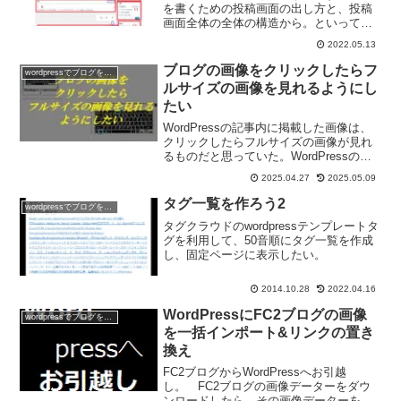
を書くための投稿画面の出し方と、投稿
画面全体の全体の構造から。といって
も、いまだにKはビジュアルエディタとテ
2022.05.13
キストエディタで記事を書いている。な
ので画面構成もブロックエディタでない
ブログの画像をクリックしたらフ
wordpressでブログを作ろう
のであしからず。
ルサイズの画像を見れるようにし
たい
WordPressの記事内に掲載した画像は、
クリックしたらフルサイズの画像が見れ
るものだと思っていた。WordPressのメ
ディア追加時の設定や画像の編集時の設
2025.04.27
2025.05.09
定が間違ってるとクリックしてもフルサ
イズの画像にならないんだと最近気が付
タグ一覧を作ろう2
wordpressでブログを作ろう
いた。
タグクラウドのwordpressテンプレートタ
グを利用して、50音順にタグ一覧を作成
し、固定ページに表示したい。
2014.10.28
2022.04.16
WordPressにFC2ブログの画像
wordpressでブログを作ろう
を一括インポート&リンクの置き
換え
FC2ブログからWordPressへお引越
し。 FC2ブログの画像データーをダウ
ンロードしたら、その画像データーを