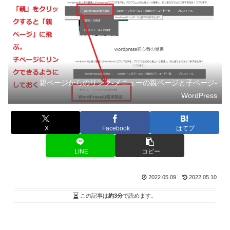
親ページからのリンク-メニューの親ページと子ページ-
WordPress
X
Facebook
はてブ
LINE
コピー
2022.05.09
2022.05.10
この記事は
約3分
で読めます。