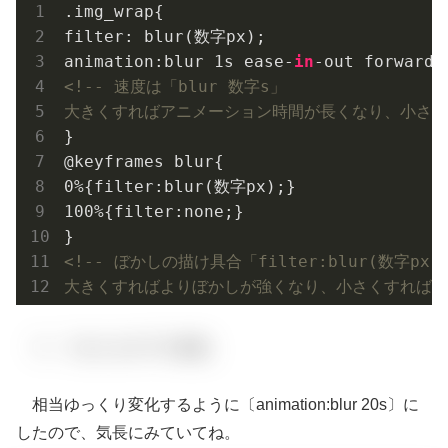
filter
: blur(数字px);

animation:blur 
1
s ease-
in
<!-- 速度は「blur 数字s」

大きくすればアニメーション時間が長くなり、小さくす
}

@keyframes blur{

0%{filter:blur(数字px);}

100%{filter:none;}

<!-- ぼかしの描け具合「filter:blur(数字px)」
大きくすればよりぼかしが強くなり、小さくすればぼか
で、できたのが下の画像。
相当ゆっくり変化するように〔animation:blur 20s〕に
したので、気長にみていてね。