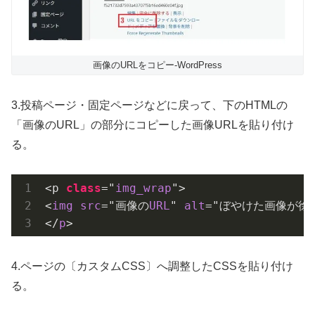
画像のURLをコピー-WordPress
3.投稿ページ・固定ページなどに戻って、下のHTMLの
「画像のURL」の部分にコピーした画像URLを貼り付け
る。
<p 
class
="
img_wrap
">

<
img
src
="画像の
URL
" 
alt
="ぼやけた画像が徐
</
p
>
4.ページの〔カスタムCSS〕へ調整したCSSを貼り付け
る。