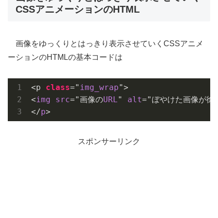
CSSアニメーションのHTML
画像をゆっくりとはっきり表示させていくCSSアニメ
ーションのHTMLの基本コードは
<p 
class
="
img_wrap
">

<
img
src
="画像の
URL
" 
alt
="ぼやけた画像が徐
</
p
>
スポンサーリンク