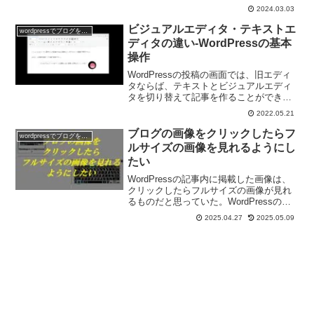
だ、不都合が起きるリスクが高く、バッ
2024.03.03
クアックがとってないととても困ること
になる。でも、せっかくの標準機能なの
ビジュアルエディタ・テキストエ
wordpressでブログを作ろう
でご紹介しておく。
ディタの違い-WordPressの基本
操作
WordPressの投稿の画面では、旧エディ
タならば、テキストとビジュアルエディ
タを切り替えて記事を作ることができ
る。テキストとビジュアルエディタの違
2022.05.21
いについてのお話。新ブロックエディタ
より旧エディタのほうが人によっては使
ブログの画像をクリックしたらフ
wordpressでブログを作ろう
いやすい。と思う。
ルサイズの画像を見れるようにし
たい
WordPressの記事内に掲載した画像は、
クリックしたらフルサイズの画像が見れ
るものだと思っていた。WordPressのメ
ディア追加時の設定や画像の編集時の設
2025.04.27
2025.05.09
定が間違ってるとクリックしてもフルサ
イズの画像にならないんだと最近気が付
いた。