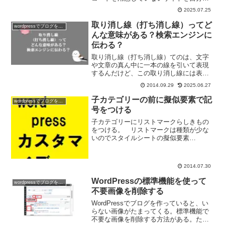
ブログやHPに埋め込むことってできるん
2025.07.25
だろうか？ 「iframe」というHTMLタグ
を使って、外部サイトを投稿記事の中
取り消し線（打ち消し線）ってど
wordpressでブログを作ろう
に...
んな意味がある？検索エンジンに
伝わる？
取り消し線（打ち消し線）てのは、文字
や文章の真ん中に一本の線を引いて表現
するんだけど、この取り消し線には表示
以外には何か意味があるんだろうか？
2014.09.29
2025.06.27
単純に文字の装飾でしかないの？ 検索
エンジン等の表示結果に何らかの意味を
子カテゴリーの前に擬似要素で記
wordpressでブログを作ろう
持つの？取り消し線（打ち...
号をつける
子カテゴリーにリストマークらしきもの
をつける。 リストマークは種類が少な
いのでスタイルシートの擬似要素
の:beforeというものを使ってリストマー
クの代用にする。 文字でも、画像で
も、音声でもリストマークの変わりに利
2014.07.30
用することができる。 ち...
WordPressの標準機能を使って
wordpressでブログを作ろう
不要画像を削除する
WordPressでブログを作っていると、い
らない画像がたまってくる。標準機能で
不要な画像を削除する方法がある。た