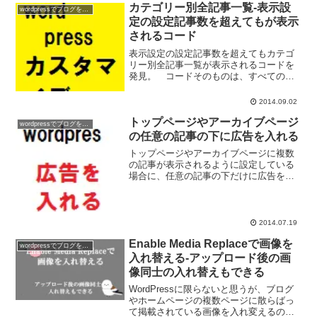
カテゴリー別全記事一覧-表示設
wordpressでブログを作ろう
定の設定記事数を超えてもが表示
されるコード
表示設定の設定記事数を超えてもカテゴ
リー別全記事一覧が表示されるコードを
発見。 コードそのものは、すべてのカ
テゴリーを表示するもののようだ。
2014.09.02
トップページやアーカイブページ
wordpressでブログを作ろう
の任意の記事の下に広告を入れる
トップページやアーカイブページに複数
の記事が表示されるように設定している
場合に、任意の記事の下だけに広告を表
示するようにしてみよう。 基本は同じ
だが、テーマによってコードの記載の仕
方が一寸違う。 STINGER3とTwenty
Fourte...
2014.07.19
Enable Media Replaceで画像を
wordpressでブログを作ろう
入れ替える-アップロード後の画
像同士の入れ替えもできる
WordPressに限らないと思うが、ブログ
やホームページの複数ページに散らばっ
て掲載されている画像を入れ変えるのは