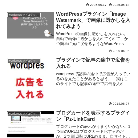
大変な作業。WordPressプラグイン
2025.05.17
2025.05.18
「Enable Media Replace」を使うと一気
に画像の入れ替えができる。
WordPressプラグイン「Image
wordpressでブログを作ろう
Watermark」で画像に透かしを入
れてみよう
WordPressの画像に透かしを入れたい。
自動で画像に透かしを入れてくれて、か
つ簡単に元に戻せるようなWordPressプ
ラグイン無いかな？そんな望みをかなえ
2025.06.05
てくれるプラグイン「Image
Watermark」を使ってみよう。
プラグインで記事の途中で広告を
wordpressでブログを作ろう
入れる
wordpressで記事の途中で広告が入ってい
るのを見たことがあると思う。 実はこ
のサイトでも記事の途中で広告を入れて
いる。 記事の途中で広告を入れるため
のプラグインはいくつかあるのだがそれ
ぞれメリットデメリットがある。
2014.08.27
ブログカードを表示するプラグイ
wordpressでブログを作ろう
ン「Pz-LinkCard」
ブログカードの表示がうまくいかない。1
つ目のURLはブログカード化するのだ
が、2つ目以降はURLのまま。自サイトの