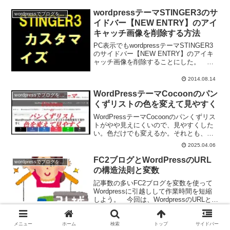
だろうか？ 「iframe」というHTMLタグ
を使って、外部サイトを投稿記事の中
wordpressテーマSTINGER3のサ
wordpressでブログを作ろう
に...
イドバー【NEW ENTRY】のアイ
キャッチ画像を削除する方法
PC表示でもwordpressテーマSTINGER3
のサイドバー【NEW ENTRY】のアイキ
ャッチ画像を削除することにした。 こ
れでアイキャッチ画像が表示されるのは
TOPページ・アーカイブの記事の部分と
2014.08.14
関連記事リストだけになった。 アイ
WordPressテーマCocoonのパン
キ...
wordpressでブログを作ろう
くずリストの色を変えて見やすく
WordPressテーマCocoonのパンくずリス
トがやや見えにくいので、見やすくした
い。色だけでも変えるか。それとも、背
景色を入れて、白抜きが良いかな。
2025.04.06
WordPresならスタイルシートを追加して
簡単に変えることができる。早速やって
FC2ブログとWordPressのURL
wordpressでブログを作ろう
みよう。
の構造法則と変数
記事数の多いFC2ブログを変数を使って
Wordpressに引越しして作業時間を短縮
しよう。 今回は、WordpressのURLと
FC2ブログのURL、それぞれの法則性を
2015.01.18
ご紹介する。 URLの法則性がわかると
「旧ブログの訪問者を新ブログへ自動...
メニュー
ホーム
検索
トップ
サイドバー
ウィジェットを使って外部サイト
wordpressでブログを作ろう