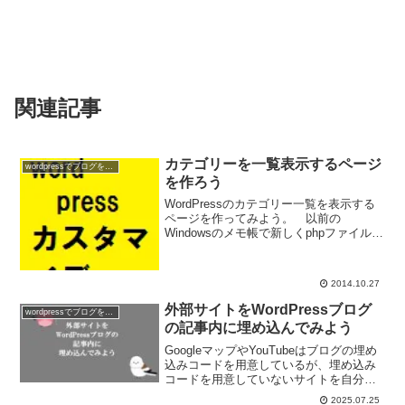
関連記事
カテゴリーを一覧表示するページ
wordpressでブログを作ろう
を作ろう
WordPressのカテゴリー一覧を表示する
ページを作ってみよう。 以前の
Windowsのメモ帳で新しくphpファイルを
作るって言う話を書いたけど、カテゴリ
ー一覧ページも要領は同じだ。 phpファ
イルを新しく作って、そのphpファイルの
2014.10.27
中に...
外部サイトをWordPressブログ
wordpressでブログを作ろう
の記事内に埋め込んでみよう
GoogleマップやYouTubeはブログの埋め
込みコードを用意しているが、埋め込み
コードを用意していないサイトを自分の
ブログやHPに埋め込むことってできるん
2025.07.25