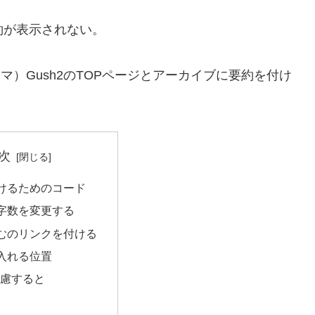
約が表示されない。
ーマ）Gush2のTOPページとアーカイブに要約を付け
次
けるためのコード
字数を変更する
むのリンクを付ける
入れる位置
考慮すると