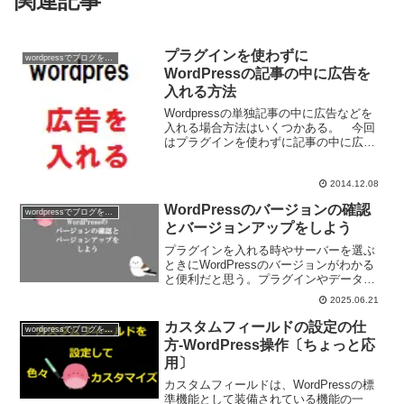
関連記事
プラグインを使わずに
wordpressでブログを作ろう
WordPressの記事の中に広告を
入れる方法
Wordpressの単独記事の中に広告などを
入れる場合方法はいくつかある。 今回
はプラグインを使わずに記事の中に広告
を入れる方法をご紹介。
2014.12.08
WordPressのバージョンの確認
wordpressでブログを作ろう
とバージョンアップをしよう
プラグインを入れる時やサーバーを選ぶ
ときにWordPressのバージョンがわかる
と便利だと思う。プラグインやデータベ
ースとWordPressのバージョンの相性が
2025.06.21
あったりする。
カスタムフィールドの設定の仕
wordpressでブログを作ろう
方-WordPress操作〔ちょっと応
用〕
カスタムフィールドは、WordPressの標
準機能として装備されている機能の一