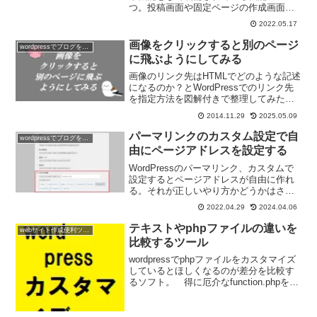
つ。投稿画面や固定ページの作成画面で
項目を作って利用する。カスタムフィー
2022.05.17
ルドを使うと、プラグインを利用しなく
ても、いろいろなことができるようにな
画像をクリックすると別のページ
wordpressでブログを作ろう
る。
に飛ぶようにしてみる
画像のリンク先はHTMLでどのような記述
になるのか？とWordPressでのリンク先
を指定方法を図解付きで整理してみた。
WordPressの場合、リンク先の指定を意
2014.11.29
2025.05.09
識することはないかもしれないが、HTML
の記述を知っておいて損はないはず。
パーマリンクのカスタム設定で自
wordpressでブログを作ろう
由にページアドレスを設定する
WordPressのパーマリンク、カスタムで
設定するとページアドレスが自由に作れ
る。それが正しいやり方かどうかはさて
おいて、前回の「%postname% のパーマ
2022.04.29
2024.04.06
リンク設定でいきなりパーマリンクが変
わった」なんてトラブルの時は役に立つ
テキストやphpファイルの違いを
webサイト作成便利ツール
かも。
比較するツール
wordpressでphpファイルをカスタマイズ
しているとほしくなるのが差分を比較す
るソフト。 得に厄介なfunction.phpを比
較するのに役立つソフトは無いもの
か？ いくつかあるようで皆さんにもご
紹介。 どれも無料で利用できる。