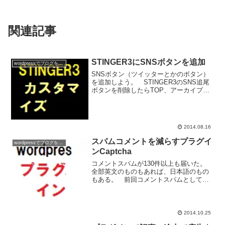
関連記事
STINGER3にSNSボタンを追加
wordpressでブログを作ろう
SNSボタン（ツイッターとかのボタン）
を追加しよう。 STINGER3のSNS追尾
ボタンを削除したらTOP、アーカイブな
どにSNSボタンがなくなった。＊
「STINGER3のSNS追尾ボタンを削除」
の記事はこちら見てね。 当たり前だけ
ど。 S...
2014.08.16
スパムコメントを減らすプラグイ
wordpressでブログを作ろう
ンCaptcha
コメントスパムが130件以上も届いた。
全部英文のものもあれば、日本語のもの
もある。 前回コメントスパムとして登
録したはずの送信者と思しきコメントス
パムも合ったりする。 頭にきたので、
コメント欄に認証用の数式を設置するこ
とにした。 利用する...
2014.10.25