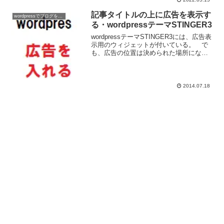
編集まで未対応。Cocoonはクイック編集
でも、タグをリスト化して表示してくれ
記事タイトルの上に広告を表示す
wordpressでブログを作ろう
る。
る・wordpressテーマSTINGER3
wordpressテーマSTINGER3には、広告表
示用のウィジェットが付いている。 で
も、広告の位置は決められた場所になっ
てしまう。 ウィジェットを利用しない
でSTINGER3の好きな位置に広告を配置
しよう。 今回は記事の上に広告を表示
し...
2014.07.18