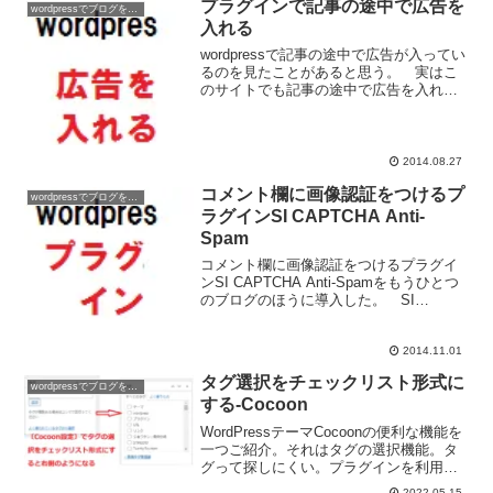
プラグインで記事の途中で広告を
wordpressでブログを作ろう
入れる
wordpressで記事の途中で広告が入ってい
るのを見たことがあると思う。 実はこ
のサイトでも記事の途中で広告を入れて
いる。 記事の途中で広告を入れるため
のプラグインはいくつかあるのだがそれ
ぞれメリットデメリットがある。
2014.08.27
コメント欄に画像認証をつけるプ
wordpressでブログを作ろう
ラグインSI CAPTCHA Anti-
Spam
コメント欄に画像認証をつけるプラグイ
ンSI CAPTCHA Anti-Spamをもうひとつ
のブログのほうに導入した。 SI
CAPTCHA Anti-Spamはコメント欄に画
像認証をつけて機械的なコメントスパム
2014.11.01
を排除するためのプラグインだ。
タグ選択をチェックリスト形式に
wordpressでブログを作ろう
する-Cocoon
WordPressテーマCocoonの便利な機能を
一つご紹介。それはタグの選択機能。タ
グって探しにくい。プラグインを利用す
ると探しやすくなるんだけど、クイック
2022.05.15