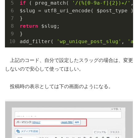
if
 ( preg_match( 
'/(%[0-9a-f]{2})+/'
, 
$slug = utf8_uri_encode( $post_type ) 
}
return
 $slug;
}
add_filter( 
'wp_unique_post_slug'
, 
'au
上記のコード、自分で設定したスラッグの場合は、変更
しないので安心して使ってほしい。
投稿時の表示としては下の画面のようになる。